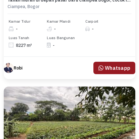
Tanah murah di depan pasar baru ciampea bogor, cocok invest
Ciampea, Bogor
Kamar Tidur
Kamar Mandi
Carport
-
-
-
Luas Tanah
Luas Bangunan
8227 m²
-
Whatsapp
Robi