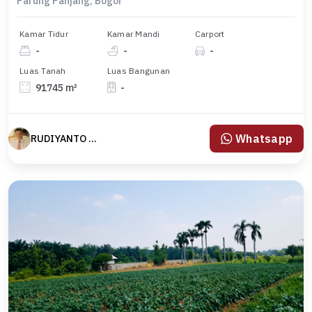
Parung Panjang, Bogor
Kamar Tidur
Kamar Mandi
Carport
-
-
-
Luas Tanah
Luas Bangunan
91745 m²
-
Whatsapp
RUDIYANTO yanto