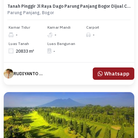
Tanah Pinggir Jl Raya Dago Parung Panjang Bogor Dijual Cepat
Parung Panjang, Bogor
Kamar Tidur
Kamar Mandi
Carport
-
-
-
Luas Tanah
Luas Bangunan
20833 m²
-
Whatsapp
RUDIYANTO yanto