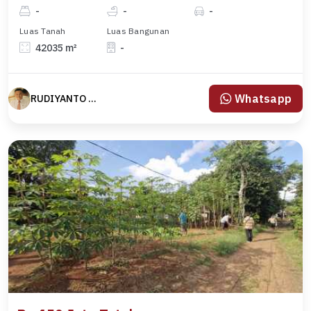
-
-
-
Luas Tanah
Luas Bangunan
42035 m²
-
Whatsapp
RUDIYANTO yanto