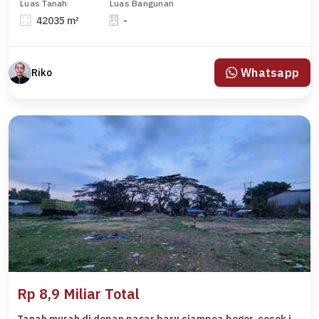
Luas Tanah
Luas Bangunan
42035 m²
-
Whatsapp
Riko
Rp 8,9 Miliar Total