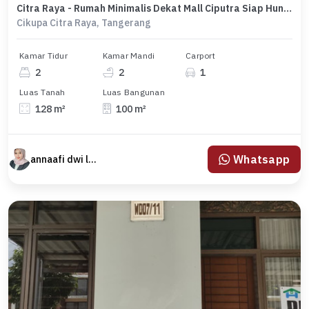
Citra Raya - Rumah Minimalis Dekat Mall Ciputra Siap Huni Cash Only
Cikupa Citra Raya, Tangerang
Kamar Tidur
Kamar Mandi
Carport
2
2
1
Luas Tanah
Luas Bangunan
128 m²
100 m²
Whatsapp
annaafi dwi lestari