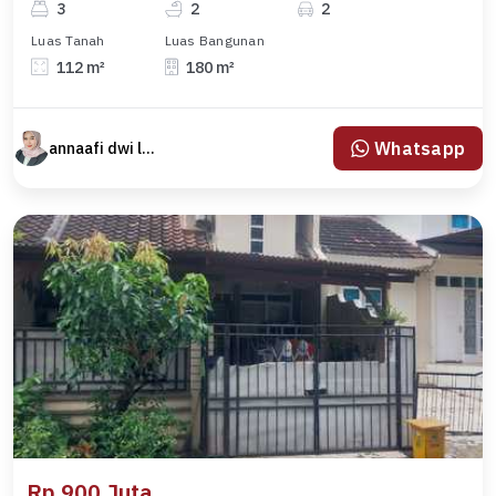
3
2
2
Luas Tanah
Luas Bangunan
112 m²
180 m²
Whatsapp
annaafi dwi lestari
Rp 900 Juta