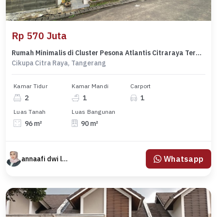
Rp 570 Juta
Rumah Minimalis di Cluster Pesona Atlantis Citraraya Termurah - Cash Only
Cikupa Citra Raya, Tangerang
Kamar Tidur
Kamar Mandi
Carport
2
1
1
Luas Tanah
Luas Bangunan
96 m²
90 m²
Whatsapp
annaafi dwi lestari