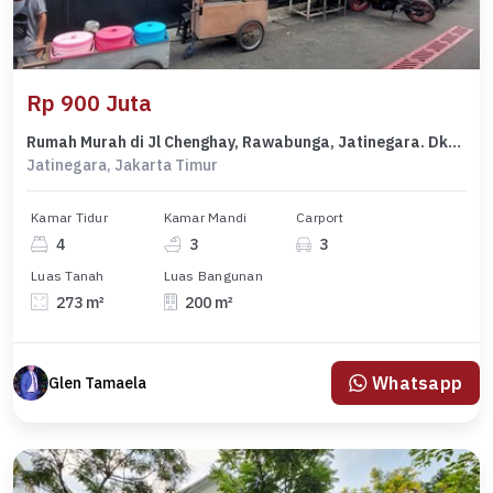
Rp 900 Juta
Rumah Murah di Jl Chenghay, Rawabunga, Jatinegara. Dkt ke Jl Basuki Rahmat
Jatinegara, Jakarta Timur
Kamar Tidur
Kamar Mandi
Carport
4
3
3
Luas Tanah
Luas Bangunan
273 m²
200 m²
Whatsapp
Glen Tamaela