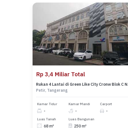
Rp 3,4 Miliar Total
Rukan 4 Lantai 
Petir, Tangerang
Kamar Tidur
Kamar Mandi
Carport
-
-
-
Luas Tanah
Luas Bangunan
68 m²
250 m²