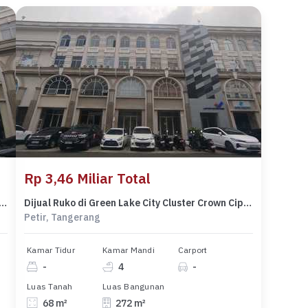
Rp 3,46 Miliar Total
di Green Like City Cronw Blok C No 30 Kel Petir Kec Cipondoh Kota Tangerang
Dijual Ruko di Green Lake City Cluster Crown Cipondoh Tangerang
Petir, Tangerang
Kamar Tidur
Kamar Mandi
Carport
-
4
-
Luas Tanah
Luas Bangunan
68 m²
272 m²