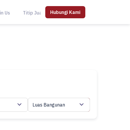
Hubungi Kami
in Us
Titip Jual
Luas Bangunan
Cari