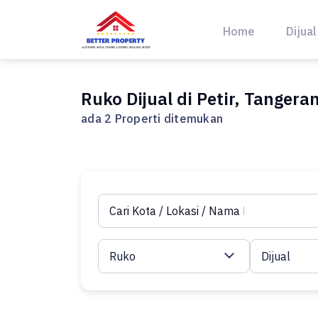
Skip
to
Home
Dijual
content
Ruko Dijual di Petir, Tangera
ada 2 Properti ditemukan
Ruko
Dijual