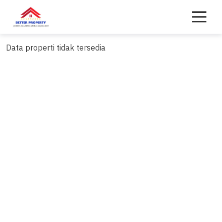
Skip
to
content
Data properti tidak tersedia