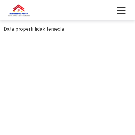
Skip
to
content
Data properti tidak tersedia