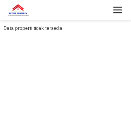
Skip
to
content
Data properti tidak tersedia