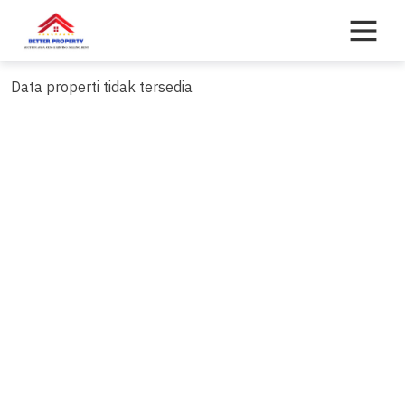
Skip
to
content
Data properti tidak tersedia