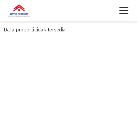
Skip
to
content
Data properti tidak tersedia