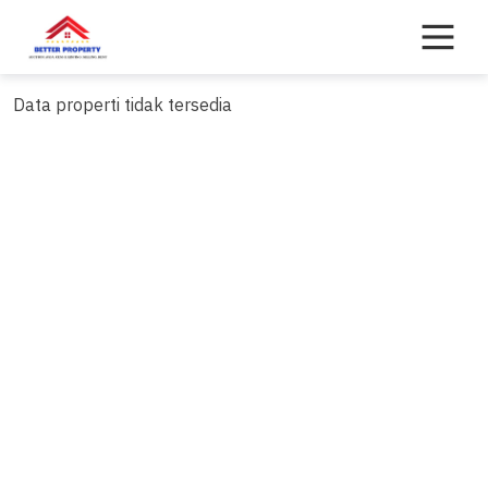
Skip
to
content
Data properti tidak tersedia