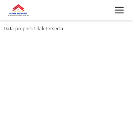
Skip
to
content
Data properti tidak tersedia