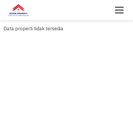
Skip
to
content
Data properti tidak tersedia