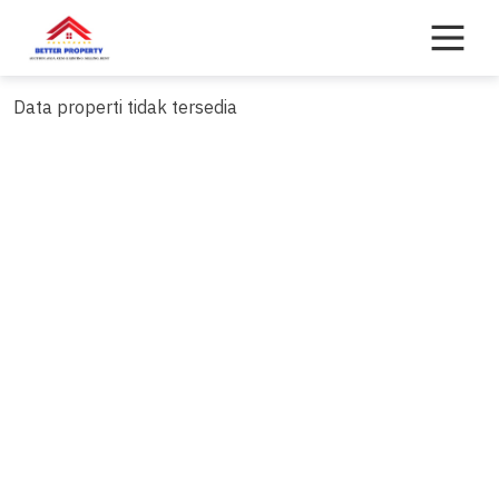
Skip
to
content
Data properti tidak tersedia