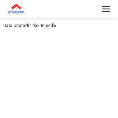
Skip
to
content
Data properti tidak tersedia