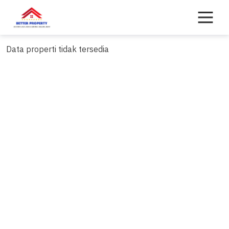
Skip
to
content
Data properti tidak tersedia