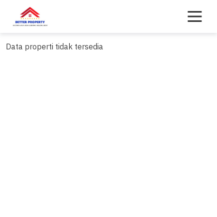
Skip
to
content
Data properti tidak tersedia