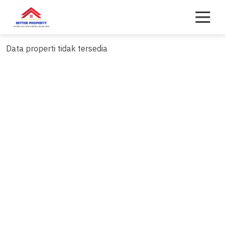
Skip
to
content
Data properti tidak tersedia