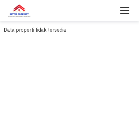
Skip
to
content
Data properti tidak tersedia