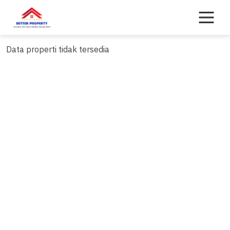
Skip
to
content
Data properti tidak tersedia