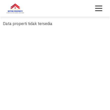
Skip
to
content
Data properti tidak tersedia