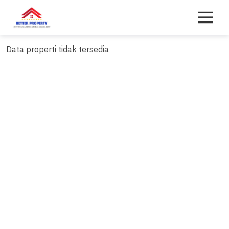
Skip
to
content
Data properti tidak tersedia