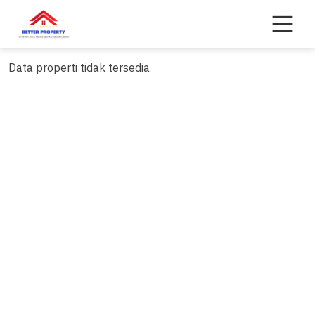
Skip
to
content
Data properti tidak tersedia