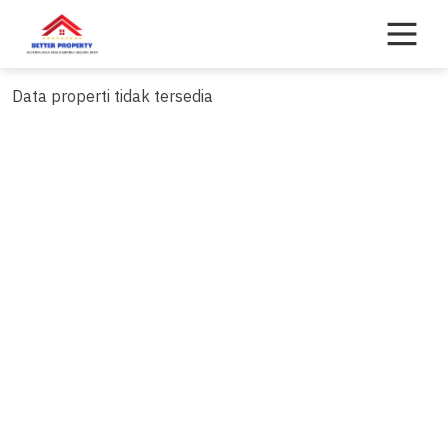
Skip
to
content
Data properti tidak tersedia