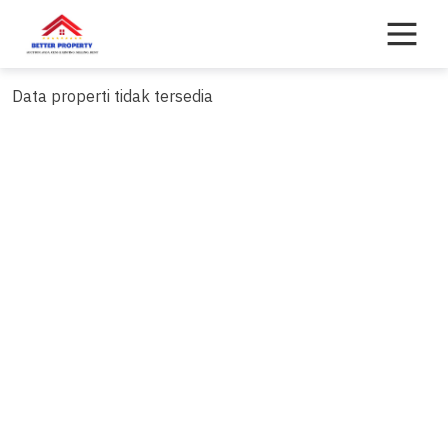
Skip
to
content
Data properti tidak tersedia