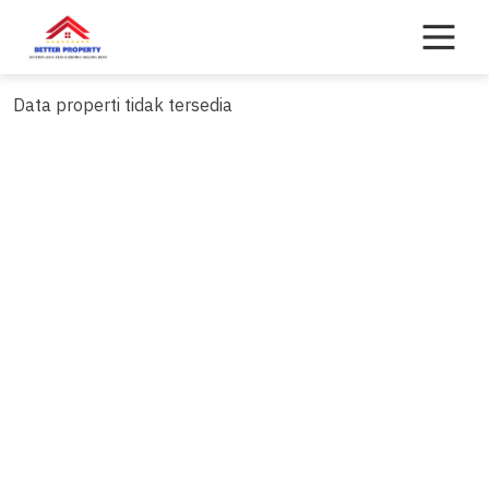
Skip
to
content
Data properti tidak tersedia