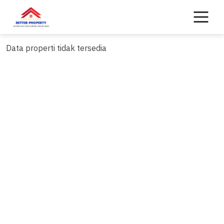
Skip
to
content
Data properti tidak tersedia