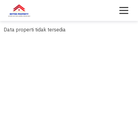
Skip
to
content
Data properti tidak tersedia