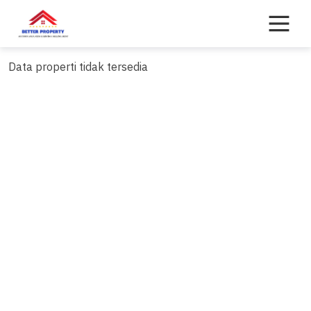
Skip
to
content
Data properti tidak tersedia