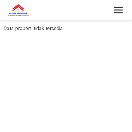
Skip
to
content
Data properti tidak tersedia