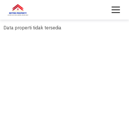
Skip
to
content
Data properti tidak tersedia