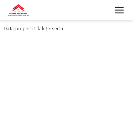
Skip
to
content
Data properti tidak tersedia