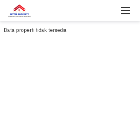
Skip
to
content
Data properti tidak tersedia