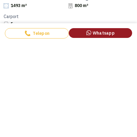
1493 m²
800 m²
Carport
5
Whatsapp
Telepon
Deskripsi
Transaksi cash
Lokasi jl kemang utara
Luas tanah 1493 m²
Sertifikat shm
Hadap utara
Akses jalan luas
Bebas dari area banjir
Nego harga
0821xxxxxxxx