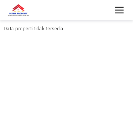
Skip
to
content
Data properti tidak tersedia