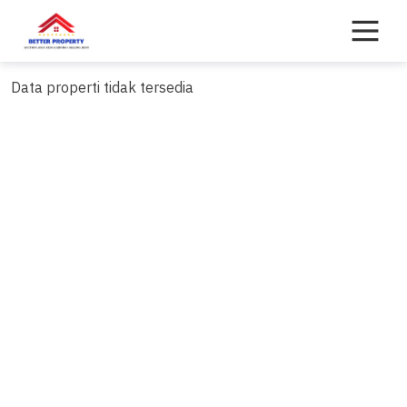
Skip
to
content
Data properti tidak tersedia