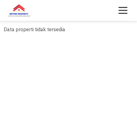
Skip
to
content
Data properti tidak tersedia