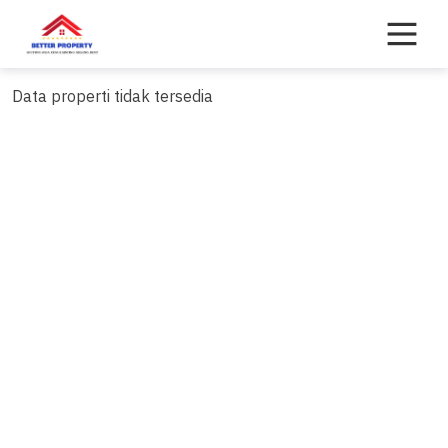
Skip
to
content
Data properti tidak tersedia